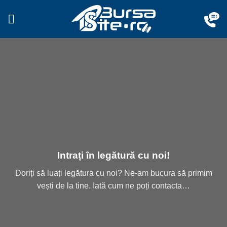
Sari
la
conținut
Intrați în legătură cu noi!
Doriți să luați legătura cu noi? Ne-am bucura să primim
vești de la tine. Iată cum ne poți contacta…