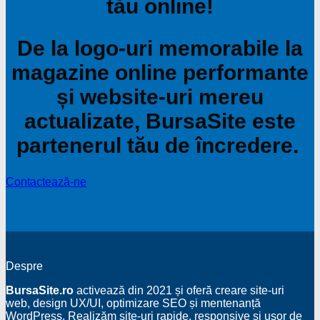
tău online!
De la logo-uri memorabile la
magazine online performante
și website-uri mereu
actualizate, BursaSite este
partenerul tău de încredere.
Contactează-ne
Despre
BursaSite.ro
activează din 2021 și oferă creare site-uri
web, design UX/UI, optimizare SEO și mentenanță
WordPress. Realizăm site-uri rapide, responsive și ușor de