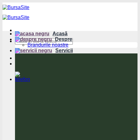
Sari
la
conținut
Acasă
Despre
Brandurile noastre
Servicii