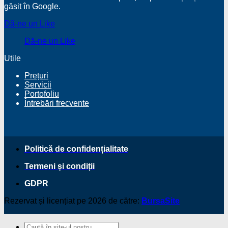
găsit în Google.
Dă-ne un Like
Dă-ne un Like
Utile
Prețuri
Servicii
Portofoliu
Întrebări frecvente
Politică de confidențialitate
Termeni și condiții
GDPR
Rezervat și licențiat pe 2026 de către:
BursaSite