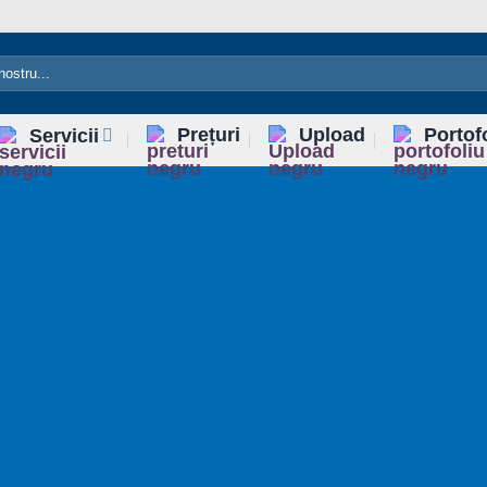
Prețuri
Upload
Portof
Servicii