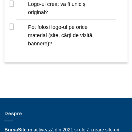
Logo-ul creat va fi unic și
original?
Pot folosi logo-ul pe orice
material (site, cărți de vizită,
bannere)?
Despre
BursaSite.ro
activează din 2021 și oferă creare site-uri