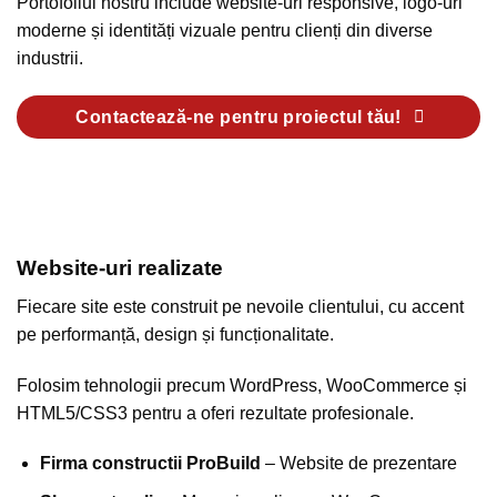
Portofoliul nostru include website-uri responsive, logo-uri
moderne și identități vizuale pentru clienți din diverse
industrii.
Contactează-ne pentru proiectul tău!
Website-uri realizate
Fiecare site este construit pe nevoile clientului, cu accent
pe performanță, design și funcționalitate.
Folosim tehnologii precum WordPress, WooCommerce și
HTML5/CSS3 pentru a oferi rezultate profesionale.
Firma constructii ProBuild
– Website de prezentare