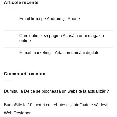
Articole recente
Email firmă pe Android și iPhone
Niciun
comentariu
la
Email
Cum optimizezi pagina Acasă a unui magazin
firmă
online
pe
Android
Niciun
și
comentariu
iPhone
E-mail marketing – Arta comunicării digitale
la
Cum
Niciun
optimizezi
comentariu
pagina
la
Acasă
E-
a
mail
unui
Comentarii recente
marketing
magazin
–
online
Arta
comunicării
digitale
Dumitru
la
De ce se blochează un website la actualizări?
BursaSite
la
10 lucruri ce trebuiesc știute înainte să devii
Web Designer