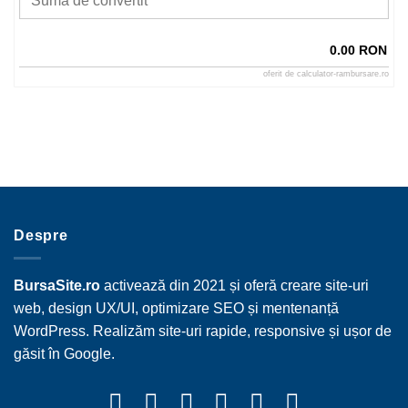
0.00 RON
oferit de
calculator-rambursare.ro
Despre
BursaSite.ro
activează din 2021 și oferă creare site-uri
web, design UX/UI, optimizare SEO și mentenanță
WordPress. Realizăm site-uri rapide, responsive și ușor de
găsit în Google.