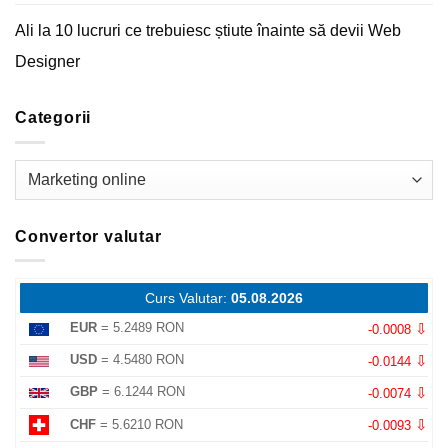
Ali
la
10 lucruri ce trebuiesc știute înainte să devii Web
Designer
Categorii
Categorii
Convertor valutar
Curs Valutar:
05.08.2026
⇩
EUR
= 5.2489 RON
-0.0008
⇩
USD
= 4.5480 RON
-0.0144
⇩
GBP
= 6.1244 RON
-0.0074
⇩
CHF
= 5.6210 RON
-0.0093