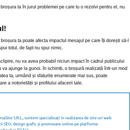
broșura ta în jurul problemei pe care tu o rezolvi pentru el, nu
l!
broșura ta poate afecta impactul mesajul pe care îți dorești să-l
pui totul, de fapt nu spui nimic.
clipire, nu va avea probabil niciun impact în cadrul publicului
u va ajunge la gunoi. în schimb, o broșură realizată într-un mod
itatea ta, urmând și sfaturile enumerate mai sus, poate
 a notorietății și profitului afacerii tale.
saSite S.R.L., suntem specializați în realizarea de site-uri web
cii SEO, design grafic și promovare online pe platforme
ebook și TikTok.