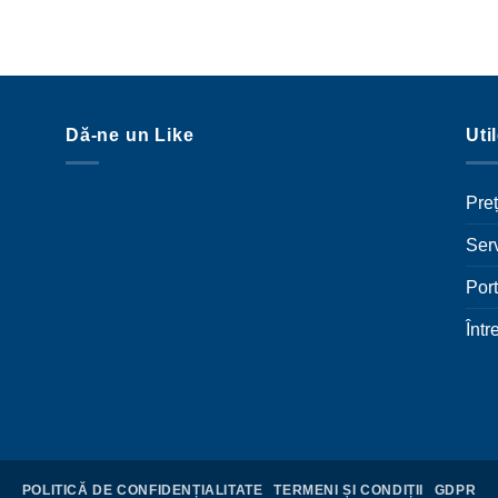
Dă-ne un Like
Uti
Preț
Serv
Port
Într
POLITICĂ DE CONFIDENȚIALITATE
TERMENI ȘI CONDIȚII
GDPR