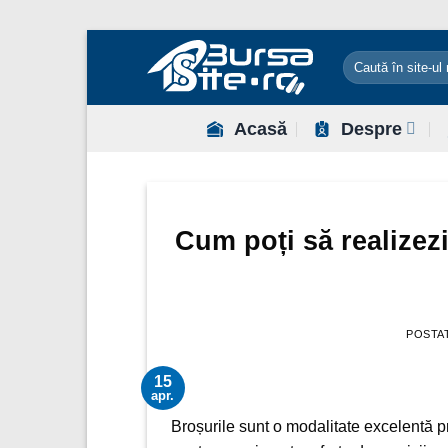
Sari
la
conținut
Acasă
Despre
Cum poți să realizezi 
POSTA
15
apr.
Broșurile sunt o modalitate excelentă pr