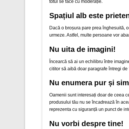
totul se face cu moderație.
Spațiul alb este prieten
Dacă o broșura pare prea înghesuită, oc
urmeze. Astfel, multe persoane vor aba
Nu uita de imagini!
Încearcă să ai un echilibru între imagine
cititor să aibă doar paragrafe întregi de
Nu enumera pur și simp
Oamenii sunt interesați doar de ceea ce le
produsului tău nu se încadrează în aceas
reprezenta cu siguranță un punct de inte
Nu vorbi despre tine!