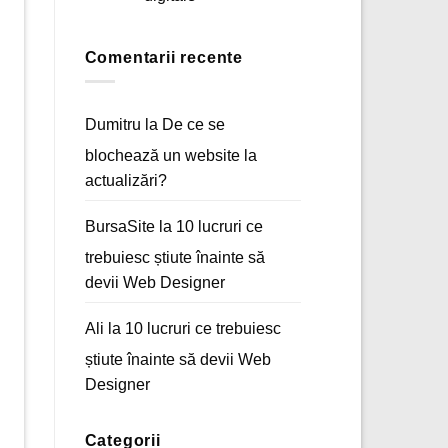
Acasă
Niciun
a
comentariu
unui
la
magazin
E-
Comentarii recente
online
mail
marketing
–
Arta
comunicării
Dumitru
la
De ce se
digitale
blochează un website la
actualizări?
BursaSite
la
10 lucruri ce
trebuiesc știute înainte să
devii Web Designer
Ali
la
10 lucruri ce trebuiesc
știute înainte să devii Web
Designer
Categorii