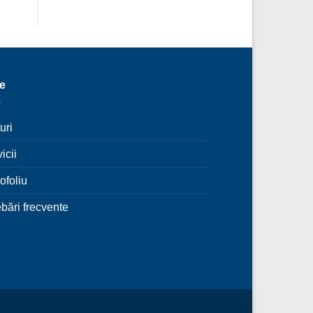
le
uri
icii
ofoliu
ebări frecvente