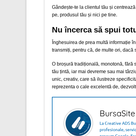
Gândește-te la clientul tău și centrează 
pe, produsul tău și nici pe tine.
Nu încerca să spui totu
Înghesuirea de prea multă informație în 
transmiți, pentru că, de multe ori, dacă s
O broșură tradițională, monotonă, fără s
tău țintă, iar mai devreme sau mai târzi
unic, creativ, care să ilustreze specific
reprezenta o cale excelentă de, dezvoltare
BursaSite
La Creative ADS Bur
profesionale, servi
precum Google, Fac