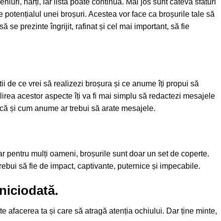
niuri, hărți, iar lista poate continua. Mai jos sunt câteva sfaturi
e potențialul unei broșuri. Acestea vor face ca broșurile tale să
să se prezinte îngrijit, rafinat și cel mai important, să fie
ii de ce vrei să realizezi broșura și ce anume îți propui să
ilirea acestor aspecte îți va fi mai simplu să redactezi mesajele
 dacă și cum anume ar trebui să arate mesajele.
r pentru mulți oameni, broșurile sunt doar un set de coperte.
 trebui să fie de impact, captivante, puternice și impecabile.
 niciodată.
te afacerea ta și care să atragă atenția ochiului. Dar ține minte,