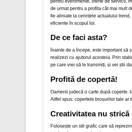
pentru evenimente, oferte de servicii, me
de urmat pentru a profita cât mai mult d
fie aliniate la cerințele actualului trend, 
eficiente în scopul lor.
De ce faci asta?
înainte de a începe, este important să șt
realizezi cu ajutorul acesteia. Prin stab
pe care vrei să le transmiți, și vei știi
Profită de copertă!
Oamenii judecă o carte după coperte. Ia
Altfel spus: copertele broșurilor tale ar
Creativitatea nu strică
Folosește un stil grafic care să reprezin