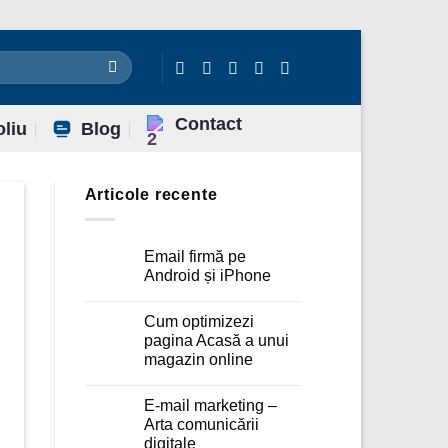
Contact
oliu
Blog
Articole recente
Email firmă pe
Android și iPhone
Niciun
comentariu
Cum optimizezi
la
Email
pagina Acasă a unui
firmă
magazin online
pe
Android
Niciun
și
comentariu
iPhone
E-mail marketing –
la
Cum
Arta comunicării
optimizezi
digitale
pagina