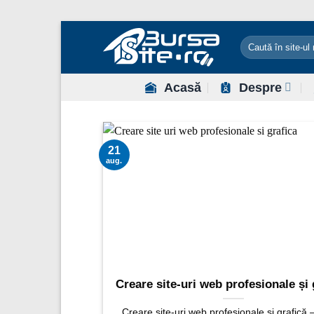
Sari
la
conținut
Acasă
Despre
21
aug.
Creare site-uri web profesionale și 
Creare site-uri web profesionale și grafică –