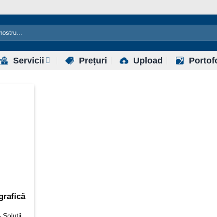
Servicii
Prețuri
Upload
Portof
grafică
 Soluții