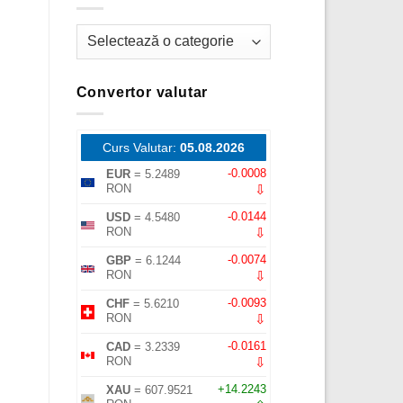
Categorii
Convertor valutar
Curs Valutar:
05.08.2026
-0.0008
EUR
= 5.2489
⇩
RON
-0.0144
USD
= 4.5480
⇩
RON
-0.0074
GBP
= 6.1244
⇩
RON
-0.0093
CHF
= 5.6210
⇩
RON
-0.0161
CAD
= 3.2339
⇩
RON
+14.2243
XAU
= 607.9521