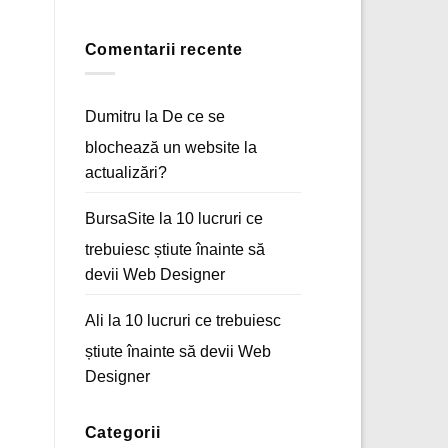
Acasă
Niciun
a
comentariu
unui
la
magazin
E-
Comentarii recente
online
mail
marketing
–
Arta
comunicării
Dumitru
la
De ce se
digitale
blochează un website la
actualizări?
BursaSite
la
10 lucruri ce
trebuiesc știute înainte să
devii Web Designer
Ali
la
10 lucruri ce trebuiesc
știute înainte să devii Web
Designer
Categorii