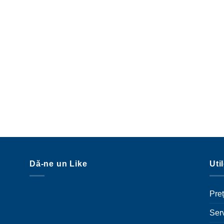
Dă-ne un Like
Uti
Preț
Serv