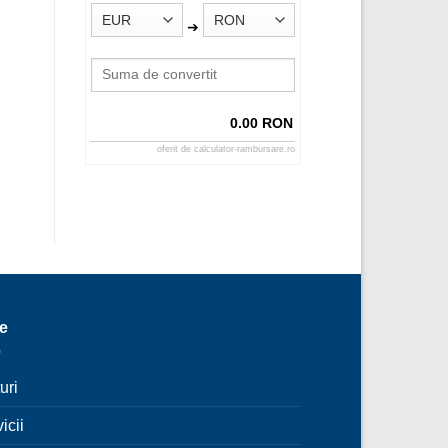
➔
0.00 RON
oferit de
calculator-rambursare.ro
le
uri
icii