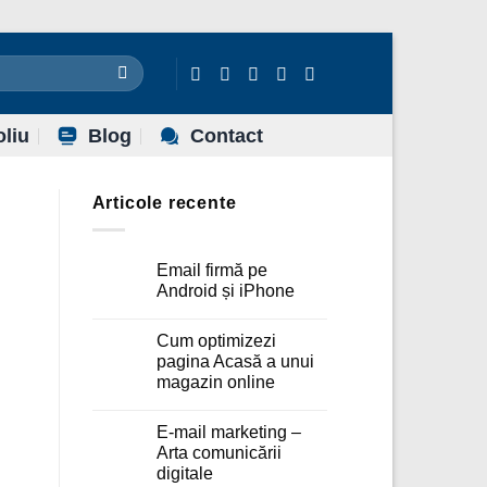
oliu
Blog
Contact
Articole recente
Email firmă pe
Android și iPhone
Niciun
comentariu
Cum optimizezi
la
Email
pagina Acasă a unui
firmă
magazin online
pe
Android
Niciun
și
comentariu
iPhone
E-mail marketing –
la
Cum
Arta comunicării
optimizezi
digitale
pagina