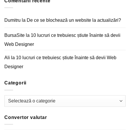
Comentarii recente
marketing
magazin
–
online
Arta
comunicării
digitale
Dumitru
la
De ce se blochează un website la actualizări?
BursaSite
la
10 lucruri ce trebuiesc știute înainte să devii
Web Designer
Ali
la
10 lucruri ce trebuiesc știute înainte să devii Web
Designer
Categorii
Categorii
Convertor valutar