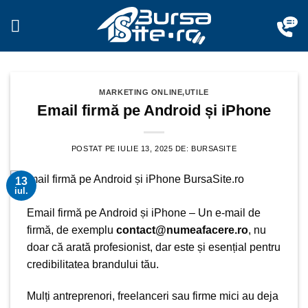
Sari
la
conținut
MARKETING ONLINE
,
UTILE
Email firmă pe Android și iPhone
POSTAT PE
IULIE 13, 2025
DE:
BURSASITE
13
iul.
Email firmă pe Android și iPhone – Un e-mail de
firmă, de exemplu
contact@numeafacere.ro
, nu
doar că arată profesionist, dar este și esențial pentru
credibilitatea brandului tău
.
Mulți antreprenori,
freelanceri
sau
firme mici
au deja