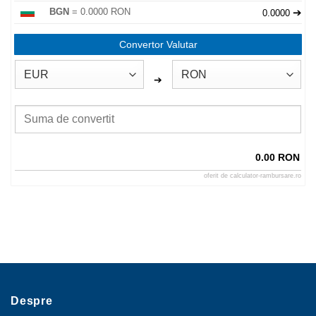
➔
BGN
= 0.0000 RON
0.0000
Convertor Valutar
➔
0.00 RON
oferit de
calculator-rambursare.ro
Despre