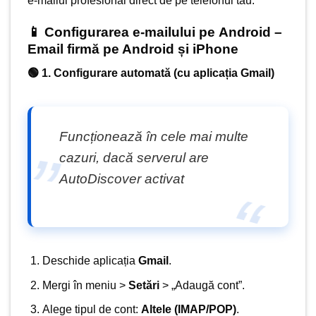
e-mailul profesional direct de pe telefonul tău.
📱 Configurarea e-mailului pe
Android
–
Email firmă pe Android și iPhone
🟢 1. Configurare automată (cu aplicația Gmail)
Funcționează în cele mai multe
cazuri, dacă serverul are
AutoDiscover activat
Deschide aplicația
Gmail
.
Mergi în meniu >
Setări
> „Adaugă cont”.
Alege tipul de cont:
Altele (IMAP/POP)
.