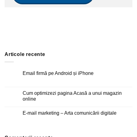
Articole recente
Email firmă pe Android și iPhone
Niciun
comentariu
la
Email
Cum optimizezi pagina Acasă a unui magazin
firmă
online
pe
Android
Niciun
și
comentariu
iPhone
E-mail marketing – Arta comunicării digitale
la
Cum
Niciun
optimizezi
comentariu
pagina
la
Acasă
E-
a
mail
unui