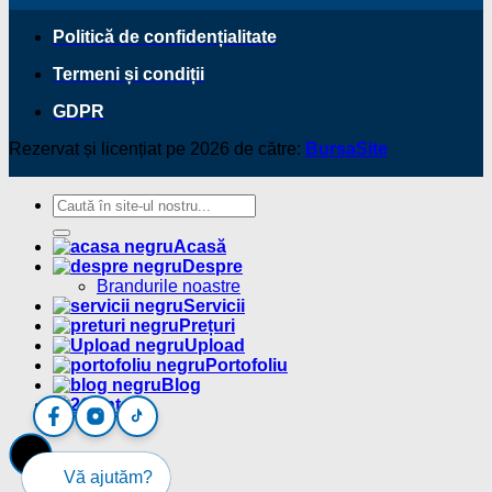
Politică de confidențialitate
Termeni și condiții
GDPR
Rezervat și licențiat pe 2026 de către:
BursaSite
Acasă
Despre
Brandurile noastre
Servicii
Prețuri
Upload
Portofoliu
Blog
Contact
Vă ajutăm?