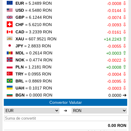
⇩
EUR
= 5.2489 RON
-0.0008
⇩
USD
= 4.5480 RON
-0.0144
⇩
GBP
= 6.1244 RON
-0.0074
⇩
CHF
= 5.6210 RON
-0.0093
⇩
CAD
= 3.2339 RON
-0.0161
⇧
XAU
= 607.9521 RON
+14.2243
⇩
JPY
= 2.8833 RON
-0.0055
⇧
MDL
= 0.2614 RON
+0.0003
⇩
NOK
= 0.4774 RON
-0.0022
⇧
PLN
= 1.2181 RON
+0.0008
⇩
TRY
= 0.0955 RON
-0.0004
⇩
BRL
= 0.8869 RON
-0.0095
⇩
UAH
= 0.1017 RON
-0.0003
➔
BGN
= 0.0000 RON
0.0000
Convertor Valutar
➔
0.00 RON