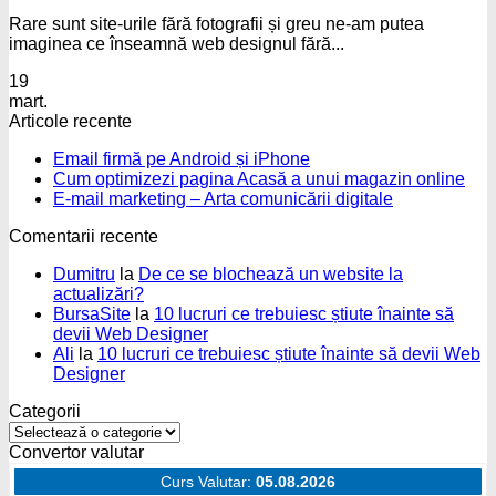
Rare sunt site-urile fără fotografii și greu ne-am putea
imaginea ce înseamnă web designul fără...
19
mart.
Articole recente
Niciun
Email firmă pe Android și iPhone
comentariu
Nic
Cum optimizezi pagina Acasă a unui magazin online
la
Niciun
com
E-mail marketing – Arta comunicării digitale
Email
la
comentariu
Comentarii recente
firmă
la
Cu
pe
E-
opti
Dumitru
la
De ce se blochează un website la
Android
mail
pag
actualizări?
și
marketing
Aca
BursaSite
la
10 lucruri ce trebuiesc știute înainte să
iPhone
–
a
devii Web Designer
Arta
unu
Ali
la
10 lucruri ce trebuiesc știute înainte să devii Web
comunicării
mag
Designer
digitale
onli
Categorii
Categorii
Convertor valutar
Curs Valutar:
05.08.2026