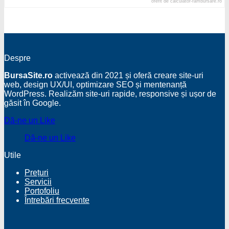
oferit de
calculator-rambursare.ro
Despre
BursaSite.ro
activează din 2021 și oferă creare site-uri
web, design UX/UI, optimizare SEO și mentenanță
WordPress. Realizăm site-uri rapide, responsive și ușor de
găsit în Google.
Dă-ne un Like
Dă-ne un Like
Utile
Prețuri
Servicii
Portofoliu
Întrebări frecvente