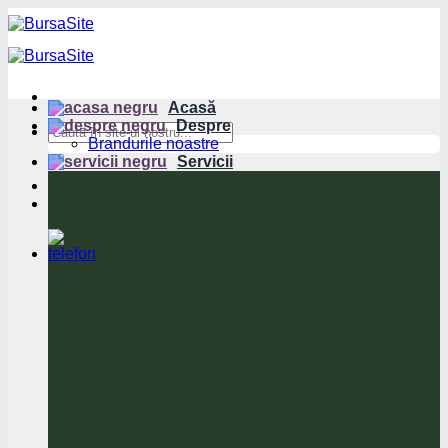
Sari
la
conținut
Acasă
Despre
Brandurile noastre
Servicii