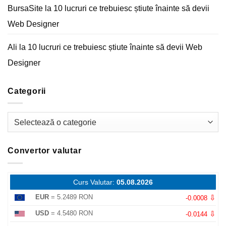
BursaSite
la
10 lucruri ce trebuiesc știute înainte să devii
Web Designer
Ali
la
10 lucruri ce trebuiesc știute înainte să devii Web
Designer
Categorii
Categorii
Convertor valutar
Curs Valutar:
05.08.2026
⇩
EUR
= 5.2489 RON
-0.0008
⇩
USD
= 4.5480 RON
-0.0144