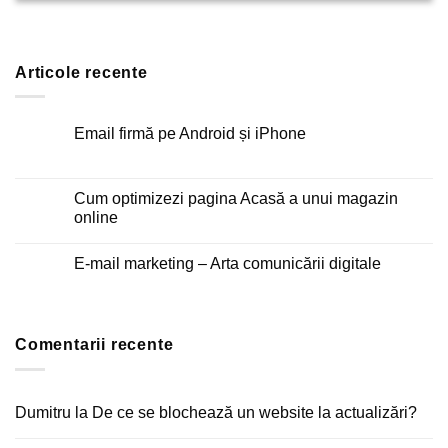
Articole recente
Email firmă pe Android și iPhone
Niciun
comentariu
la
Email
Cum optimizezi pagina Acasă a unui magazin
firmă
online
pe
Android
Niciun
și
comentariu
iPhone
E-mail marketing – Arta comunicării digitale
la
Cum
Niciun
optimizezi
comentariu
pagina
la
Acasă
E-
a
mail
unui
Comentarii recente
marketing
magazin
–
online
Arta
comunicării
digitale
Dumitru
la
De ce se blochează un website la actualizări?