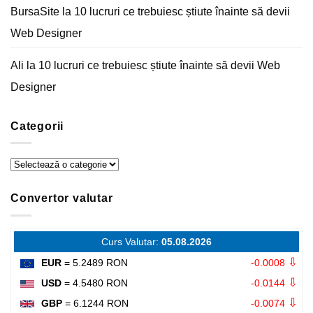
BursaSite
la
10 lucruri ce trebuiesc știute înainte să devii
Web Designer
Ali
la
10 lucruri ce trebuiesc știute înainte să devii Web
Designer
Categorii
Categorii
Convertor valutar
Curs Valutar:
05.08.2026
⇩
EUR
= 5.2489 RON
-0.0008
⇩
USD
= 4.5480 RON
-0.0144
⇩
GBP
= 6.1244 RON
-0.0074