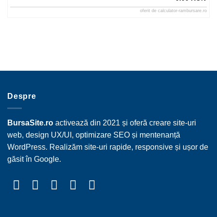
oferit de
calculator-rambursare.ro
Despre
BursaSite.ro
activează din 2021 și oferă creare site-uri
web, design UX/UI, optimizare SEO și mentenanță
WordPress. Realizăm site-uri rapide, responsive și ușor de
găsit în Google.