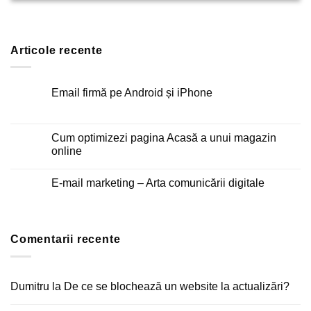
Articole recente
Email firmă pe Android și iPhone
Niciun
comentariu
la
Email
Cum optimizezi pagina Acasă a unui magazin
firmă
online
pe
Android
Niciun
și
comentariu
iPhone
E-mail marketing – Arta comunicării digitale
la
Cum
Niciun
optimizezi
comentariu
pagina
la
Acasă
E-
a
mail
unui
Comentarii recente
marketing
magazin
–
online
Arta
comunicării
digitale
Dumitru
la
De ce se blochează un website la actualizări?