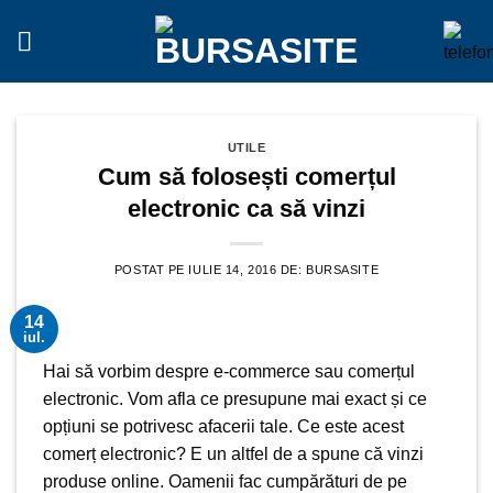
Sari
la
conținut
UTILE
Cum să folosești comerțul
electronic ca să vinzi
POSTAT PE
IULIE 14, 2016
DE:
BURSASITE
14
iul.
Hai să vorbim despre e-commerce sau comerțul
electronic. Vom afla ce presupune mai exact și ce
opțiuni se potrivesc afacerii tale. Ce este acest
comerț electronic? E un altfel de a spune că vinzi
produse online. Oamenii fac cumpărături de pe