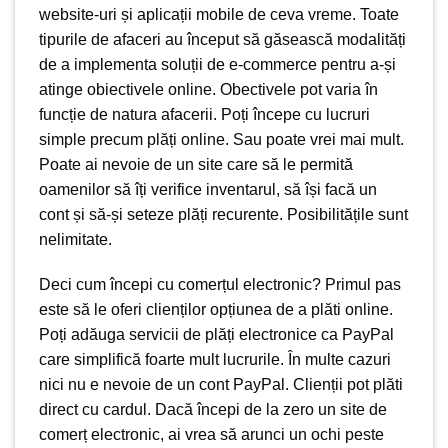
website-uri și aplicații mobile de ceva vreme. Toate
tipurile de afaceri au început să găsească modalități
de a implementa soluții de e-commerce pentru a-și
atinge obiectivele online. Obectivele pot varia în
funcție de natura afacerii. Poți începe cu lucruri
simple precum plăți online. Sau poate vrei mai mult.
Poate ai nevoie de un site care să le permită
oamenilor să îți verifice inventarul, să își facă un
cont și să-și seteze plăți recurente. Posibilitățile sunt
nelimitate.
Deci cum începi cu comerțul electronic? Primul pas
este să le oferi clienților opțiunea de a plăti online.
Poți adăuga servicii de plăți electronice ca PayPal
care simplifică foarte mult lucrurile. În multe cazuri
nici nu e nevoie de un cont PayPal. Clienții pot plăti
direct cu cardul. Dacă începi de la zero un site de
comerț electronic, ai vrea să arunci un ochi peste