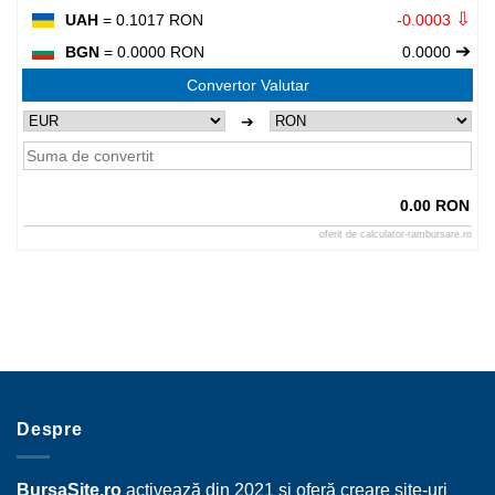
⇩
UAH
= 0.1017 RON
-0.0003
➔
BGN
= 0.0000 RON
0.0000
Convertor Valutar
➔
0.00 RON
oferit de
calculator-rambursare.ro
Despre
BursaSite.ro
activează din 2021 și oferă creare site-uri