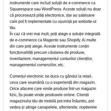
instrumente care includ soluții de e-commerce ca
Squarespace sau WordPress. Aceste soluții nu doar
că procesează plăți electronice, dar au șabloane
care pot fi implementate cu ușurință pe website-ul
tău.
În caz că vrei mai mult, poți alege o soluție integrată
de e-commerce ca Magento sau Shopify. Ai multe
din care poți alege. Aceste instrumente conțin
funcționalități precum căutarea de produse,
inventariere, managementul conturilor clienților,
managementul comenzilor, etc.
Comerțul electronic ne duce cu gândul la retail,
ceva care seamănă cu o experiență din magazin.
Orice afacere care vinde produse într-un magazin
fizic, își poate vinde produsele online. Clienții
magazinului tău de mobilă pot intra înăuntru, pot
vedea și atinge canapelele, șifonierele, noptierele