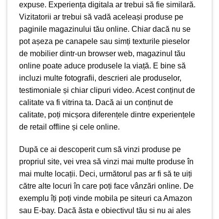
expuse. Experiența digitala ar trebui să fie similară.
Vizitatorii ar trebui să vadă aceleași produse pe
paginile magazinului tău online. Chiar dacă nu se
pot așeza pe canapele sau simți texturile pieselor
de mobilier dintr-un browser web, magazinul tău
online poate aduce produsele la viață. E bine să
incluzi multe fotografii, descrieri ale produselor,
testimoniale și chiar clipuri video. Acest conținut de
calitate va fi vitrina ta. Dacă ai un conținut de
calitate, poți micșora diferențele dintre experiențele
de retail offline și cele online.
După ce ai descoperit cum să vinzi produse pe
propriul site, vei vrea să vinzi mai multe produse în
mai multe locații. Deci, următorul pas ar fi să te uiți
către alte locuri în care poți face vânzări online. De
exemplu îți poți vinde mobila pe siteuri ca Amazon
sau E-bay. Dacă ăsta e obiectivul tău si nu ai ales