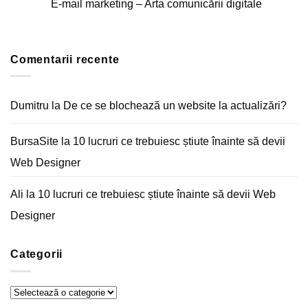
E-mail marketing – Arta comunicării digitale
la
Cum
Niciun
optimizezi
comentariu
pagina
la
Acasă
E-
a
mail
unui
Comentarii recente
marketing
magazin
–
online
Arta
comunicării
digitale
Dumitru
la
De ce se blochează un website la actualizări?
BursaSite
la
10 lucruri ce trebuiesc știute înainte să devii
Web Designer
Ali
la
10 lucruri ce trebuiesc știute înainte să devii Web
Designer
Categorii
Categorii