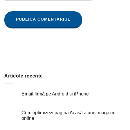
Articole recente
Email firmă pe Android și iPhone
Niciun
comentariu
la
Email
Cum optimizezi pagina Acasă a unui magazin
firmă
online
pe
Android
Niciun
și
comentariu
iPhone