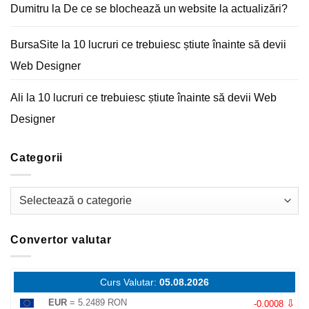
digitale
Dumitru
la
De ce se blochează un website la actualizări?
BursaSite
la
10 lucruri ce trebuiesc știute înainte să devii
Web Designer
Ali
la
10 lucruri ce trebuiesc știute înainte să devii Web
Designer
Categorii
Categorii
Convertor valutar
Curs Valutar:
05.08.2026
⇩
EUR
= 5.2489 RON
-0.0008