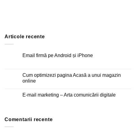
Articole recente
Email firmă pe Android și iPhone
Niciun
comentariu
la
Email
Cum optimizezi pagina Acasă a unui magazin
firmă
online
pe
Android
Niciun
și
comentariu
iPhone
E-mail marketing – Arta comunicării digitale
la
Cum
Niciun
optimizezi
comentariu
pagina
la
Acasă
E-
a
mail
unui
Comentarii recente
marketing
magazin
–
online
Arta
comunicării