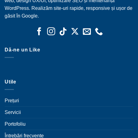
web, design UX/UI, optimizare SEO și mentenanță
WordPress. Realizăm site-uri rapide, responsive și ușor de
găsit în Google.
Dă-ne un Like
Utile
Prețuri
Servicii
Portofoliu
Întrebări frecvente