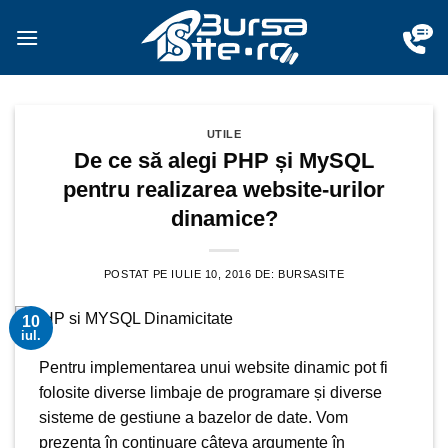
Sari
la
conținut
UTILE
De ce să alegi PHP și MySQL
pentru realizarea website-urilor
dinamice?
POSTAT PE
IULIE 10, 2016
DE:
BURSASITE
10
iul.
Pentru implementarea unui website dinamic pot fi
folosite diverse limbaje de programare și diverse
sisteme de gestiune a bazelor de date. Vom
prezenta în continuare câteva argumente în