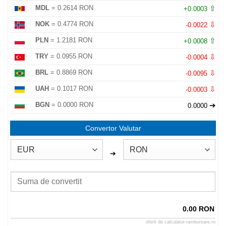
⇧
MDL
= 0.2614 RON
+0.0003
⇩
NOK
= 0.4774 RON
-0.0022
⇧
PLN
= 1.2181 RON
+0.0008
⇩
TRY
= 0.0955 RON
-0.0004
⇩
BRL
= 0.8869 RON
-0.0095
⇩
UAH
= 0.1017 RON
-0.0003
➔
BGN
= 0.0000 RON
0.0000
Convertor Valutar
➔
0.00 RON
oferit de
calculator-rambursare.ro