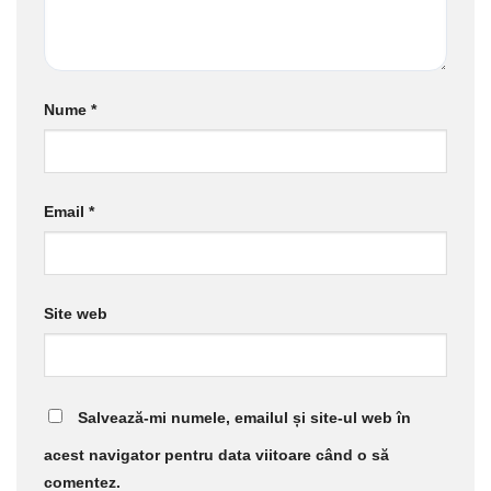
Nume
*
Email
*
Site web
Salvează-mi numele, emailul și site-ul web în
acest navigator pentru data viitoare când o să
comentez.