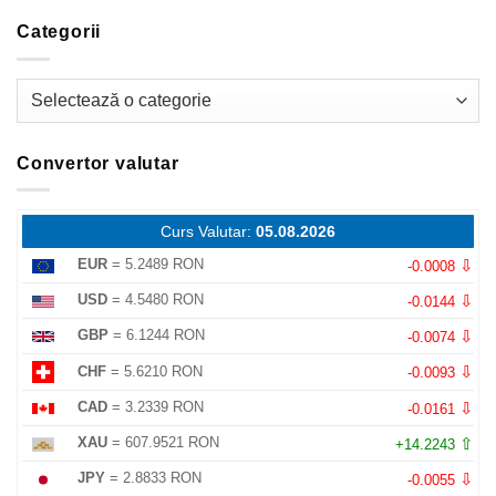
Categorii
Categorii
Convertor valutar
Curs Valutar:
05.08.2026
⇩
EUR
= 5.2489 RON
-0.0008
⇩
USD
= 4.5480 RON
-0.0144
⇩
GBP
= 6.1244 RON
-0.0074
⇩
CHF
= 5.6210 RON
-0.0093
⇩
CAD
= 3.2339 RON
-0.0161
⇧
XAU
= 607.9521 RON
+14.2243
⇩
JPY
= 2.8833 RON
-0.0055