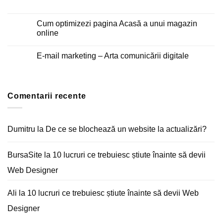
Niciun
comentariu
la
Email
Cum optimizezi pagina Acasă a unui magazin
firmă
online
pe
Android
Niciun
și
comentariu
iPhone
E-mail marketing – Arta comunicării digitale
la
Cum
Niciun
optimizezi
comentariu
pagina
la
Acasă
E-
a
mail
unui
Comentarii recente
marketing
magazin
–
online
Arta
comunicării
digitale
Dumitru
la
De ce se blochează un website la actualizări?
BursaSite
la
10 lucruri ce trebuiesc știute înainte să devii
Web Designer
Ali
la
10 lucruri ce trebuiesc știute înainte să devii Web
Designer