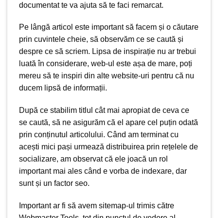
documentat te va ajuta să te faci remarcat.
Pe lângă articol este important să facem și o căutare
prin cuvintele cheie, să observăm ce se caută și
despre ce să scriem. Lipsa de inspirație nu ar trebui
luată în considerare, web-ul este așa de mare, poți
mereu să te inspiri din alte website-uri pentru că nu
ducem lipsă de informații.
După ce stabilim titlul cât mai apropiat de ceva ce
se caută, să ne asigurăm că el apare cel puțin odată
prin conținutul articolului. Când am terminat cu
acești mici pași urmează distribuirea prin rețelele de
socializare, am observat că ele joacă un rol
important mai ales când e vorba de indexare, dar
sunt și un factor seo.
Important ar fi să avem sitemap-ul trimis către
Webmaster Tools, tot din punctul de vedere al