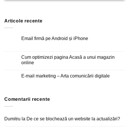
Articole recente
Email firmă pe Android și iPhone
Niciun
comentariu
la
Email
Cum optimizezi pagina Acasă a unui magazin
firmă
online
pe
Android
Niciun
și
comentariu
iPhone
E-mail marketing – Arta comunicării digitale
la
Cum
Niciun
optimizezi
comentariu
pagina
la
Acasă
E-
a
mail
unui
Comentarii recente
marketing
magazin
–
online
Arta
comunicării
digitale
Dumitru
la
De ce se blochează un website la actualizări?