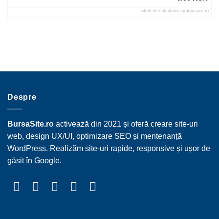
oferit de
calculator-rambursare.ro
Despre
BursaSite.ro
activează din 2021 și oferă creare site-uri
web, design UX/UI, optimizare SEO și mentenanță
WordPress. Realizăm site-uri rapide, responsive și ușor de
găsit în Google.