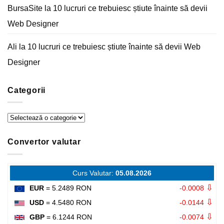
BursaSite
la
10 lucruri ce trebuiesc știute înainte să devii
Web Designer
Ali
la
10 lucruri ce trebuiesc știute înainte să devii Web
Designer
Categorii
Categorii
Convertor valutar
Curs Valutar:
05.08.2026
⇩
EUR
= 5.2489 RON
-0.0008
⇩
USD
= 4.5480 RON
-0.0144
⇩
GBP
= 6.1244 RON
-0.0074