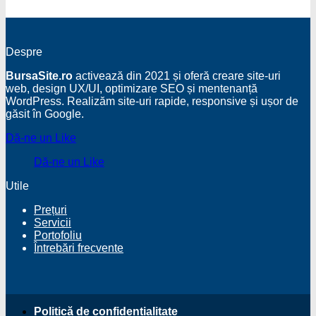
Despre
BursaSite.ro
activează din 2021 și oferă creare site-uri
web, design UX/UI, optimizare SEO și mentenanță
WordPress. Realizăm site-uri rapide, responsive și ușor de
găsit în Google.
Dă-ne un Like
Dă-ne un Like
Utile
Prețuri
Servicii
Portofoliu
Întrebări frecvente
Politică de confidențialitate