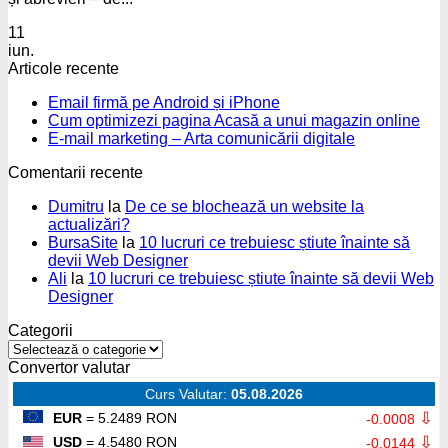
11
iun.
Articole recente
Niciun
Email firmă pe Android și iPhone
comentariu
Nic
Cum optimizezi pagina Acasă a unui magazin online
la
Niciun
com
E-mail marketing – Arta comunicării digitale
Email
la
comentariu
Comentarii recente
firmă
la
Cu
pe
E-
opti
Dumitru
la
De ce se blochează un website la
Android
mail
pag
actualizări?
și
marketing
Aca
BursaSite
la
10 lucruri ce trebuiesc știute înainte să
iPhone
–
a
devii Web Designer
Arta
unu
Ali
la
10 lucruri ce trebuiesc știute înainte să devii Web
comunicării
mag
Designer
digitale
onli
Categorii
Categorii
Convertor valutar
Curs Valutar:
05.08.2026
⇩
EUR
= 5.2489 RON
-0.0008
⇩
USD
= 4.5480 RON
-0.0144