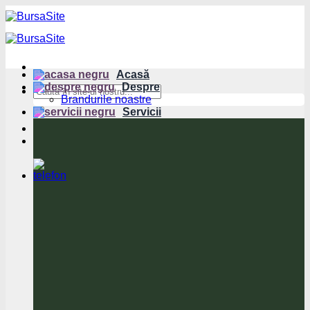
Sari
la
conținut
Acasă
Despre
Brandurile noastre
Servicii