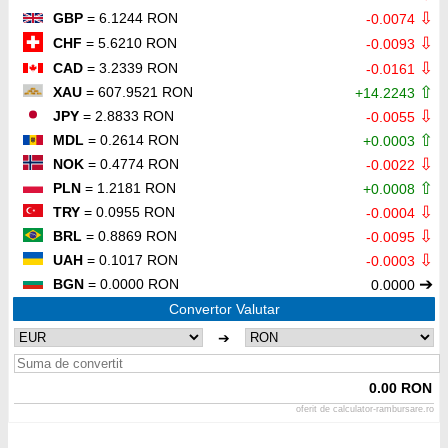
⇩
GBP
= 6.1244 RON
-0.0074
⇩
CHF
= 5.6210 RON
-0.0093
⇩
CAD
= 3.2339 RON
-0.0161
⇧
XAU
= 607.9521 RON
+14.2243
⇩
JPY
= 2.8833 RON
-0.0055
⇧
MDL
= 0.2614 RON
+0.0003
⇩
NOK
= 0.4774 RON
-0.0022
⇧
PLN
= 1.2181 RON
+0.0008
⇩
TRY
= 0.0955 RON
-0.0004
⇩
BRL
= 0.8869 RON
-0.0095
⇩
UAH
= 0.1017 RON
-0.0003
➔
BGN
= 0.0000 RON
0.0000
Convertor Valutar
➔
0.00 RON
oferit de
calculator-rambursare.ro