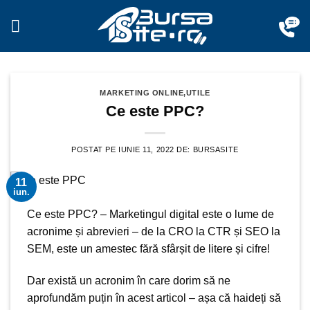
Sari
la
conținut
MARKETING ONLINE
,
UTILE
Ce este PPC?
POSTAT PE
IUNIE 11, 2022
DE:
BURSASITE
11
iun.
Ce este PPC? –
Marketingul digital
este o lume de
acronime și abrevieri – de la
CRO la CTR
și
SEO
la
SEM, este un amestec fără sfârșit de litere și cifre!
Dar există un acronim în care dorim să ne
aprofundăm puțin
în acest articol
– așa că haideți să