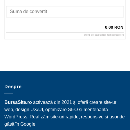
0.00 RON
oferit de
calculator-rambursare.ro
Despre
BursaSite.ro
activează din 2021 și oferă creare site-uri
web, design UX/UI, optimizare SEO și mentenanță
WordPress. Realizăm site-uri rapide, responsive și ușor de
găsit în Google.