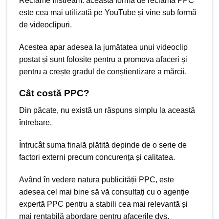
Reclame Instream: această formă de reclamă PPC
este cea mai utilizată pe YouTube și vine sub formă
de videoclipuri.
Acestea apar adesea la jumătatea unui videoclip
postat și sunt folosite pentru a promova afaceri și
pentru a crește gradul de conștientizare a mărcii.
Cât costă PPC?
Din păcate, nu există un răspuns simplu la această
întrebare.
Întrucât suma finală plătită depinde de o serie de
factori externi precum concurența și calitatea.
Având în vedere natura publicității PPC, este
adesea cel mai bine să vă consultați cu o agenție
expertă PPC pentru a stabili cea mai relevantă și
mai rentabilă abordare pentru afacerile dvs.