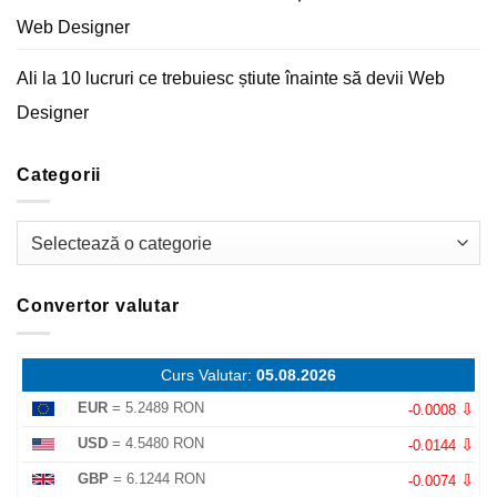
Web Designer
Ali
la
10 lucruri ce trebuiesc știute înainte să devii Web
Designer
Categorii
Categorii
Convertor valutar
Curs Valutar:
05.08.2026
⇩
EUR
= 5.2489 RON
-0.0008
⇩
USD
= 4.5480 RON
-0.0144
⇩
GBP
= 6.1244 RON
-0.0074