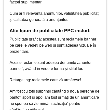
factori suplimentari.
Cum ar fi relevanța anunțurilor, validitatea publicității
și calitatea generală a anunțurilor.
Alte tipuri de publicitate PPC includ:
Publicitate grafică: acestea sunt reclamele banner
pe care le vedeți pe web și sunt adesea vizuale în
prezentare.
Aceste reclame sunt adesea denumite „anunțuri
banner”, având în vedere forma și stilul lor.
Retargeting: reclamele care vă urmăresc!
Am fost cu toții surprinși căutând o nouă pereche de
pantofi sport și apoi am fost urmați de un anunț care
ne spunea să „terminăm achiziția” pentru
săptămâna viitoare!