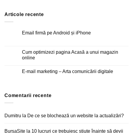
Articole recente
Email firmă pe Android și iPhone
Niciun
comentariu
la
Email
Cum optimizezi pagina Acasă a unui magazin
firmă
online
pe
Android
Niciun
și
comentariu
iPhone
E-mail marketing – Arta comunicării digitale
la
Cum
Niciun
optimizezi
comentariu
pagina
la
Acasă
E-
a
mail
unui
Comentarii recente
marketing
magazin
–
online
Arta
comunicării
digitale
Dumitru
la
De ce se blochează un website la actualizări?
BursaSite
la
10 lucruri ce trebuiesc știute înainte să devii