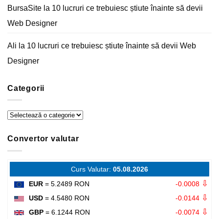
BursaSite
la
10 lucruri ce trebuiesc știute înainte să devii
Web Designer
Ali
la
10 lucruri ce trebuiesc știute înainte să devii Web
Designer
Categorii
Categorii
Convertor valutar
Curs Valutar:
05.08.2026
⇩
EUR
= 5.2489 RON
-0.0008
⇩
USD
= 4.5480 RON
-0.0144
⇩
GBP
= 6.1244 RON
-0.0074