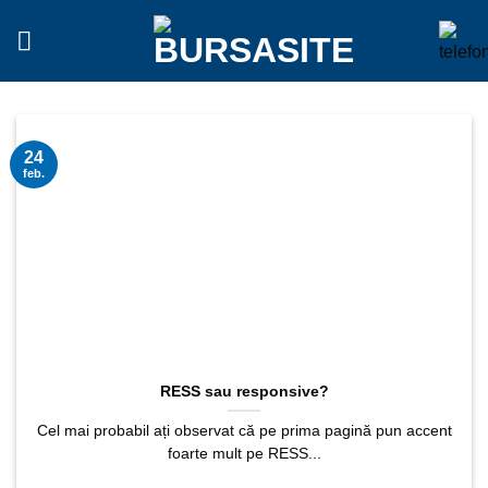
Sari
la
conținut
24
feb.
RESS sau responsive?
Cel mai probabil ați observat că pe prima pagină pun accent
foarte mult pe RESS...