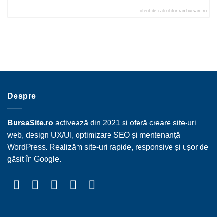
oferit de
calculator-rambursare.ro
Despre
BursaSite.ro
activează din 2021 și oferă creare site-uri
web, design UX/UI, optimizare SEO și mentenanță
WordPress. Realizăm site-uri rapide, responsive și ușor de
găsit în Google.