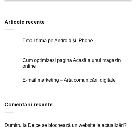
Articole recente
Email firmă pe Android și iPhone
Niciun
comentariu
la
Email
Cum optimizezi pagina Acasă a unui magazin
firmă
online
pe
Android
Niciun
și
comentariu
iPhone
E-mail marketing – Arta comunicării digitale
la
Cum
Niciun
optimizezi
comentariu
pagina
la
Acasă
E-
a
mail
unui
Comentarii recente
marketing
magazin
–
online
Arta
comunicării
digitale
Dumitru
la
De ce se blochează un website la actualizări?