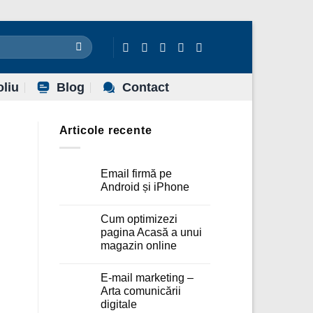
oliu
Blog
Contact
Articole recente
Email firmă pe
Android și iPhone
Niciun
comentariu
Cum optimizezi
la
Email
pagina Acasă a unui
firmă
magazin online
pe
Android
Niciun
și
comentariu
iPhone
E-mail marketing –
la
Cum
Arta comunicării
optimizezi
digitale
pagina