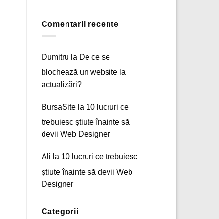
Acasă
Niciun
a
comentariu
unui
la
magazin
E-
Comentarii recente
online
mail
marketing
–
Arta
comunicării
Dumitru
la
De ce se
digitale
blochează un website la
actualizări?
BursaSite
la
10 lucruri ce
trebuiesc știute înainte să
devii Web Designer
Ali
la
10 lucruri ce trebuiesc
știute înainte să devii Web
Designer
Categorii