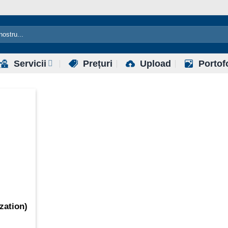
Servicii
Prețuri
Upload
Portof
zation)