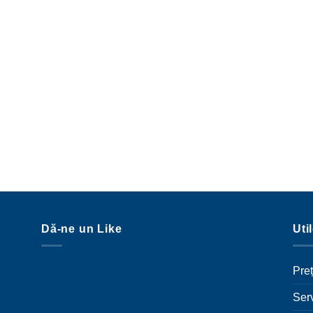
Dă-ne un Like
Uti
Preț
Serv