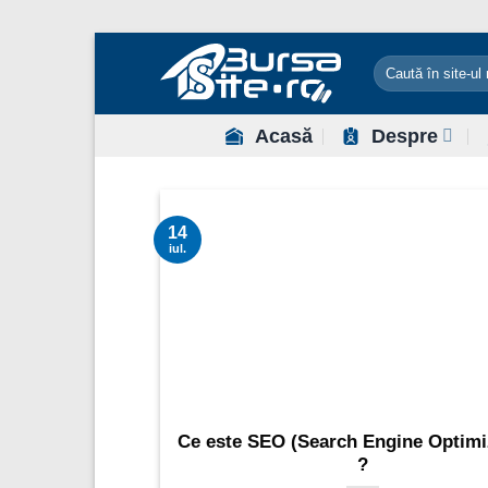
Sari
la
conținut
Acasă
Despre
14
iul.
Ce este SEO (Search Engine Optimi
?