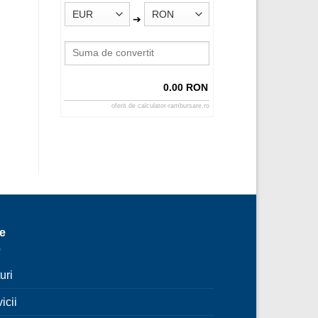
➔
0.00 RON
oferit de
calculator-rambursare.ro
le
uri
icii