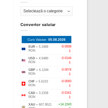
Categorii
Convertor valutar
Curs Valutar:
05.08.2026
-0.0008
EUR
= 5.2489
⇩
RON
-0.0144
USD
= 4.5480
⇩
RON
-0.0074
GBP
= 6.1244
⇩
RON
-0.0093
CHF
= 5.6210
⇩
RON
-0.0161
CAD
= 3.2339
⇩
RON
+14.2243
XAU
= 607.9521