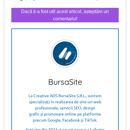
Dacă ți-a fost util acest articol, așteptăm un
comentariu!
BursaSite
La Creative ADS BursaSite S.R.L., suntem
specializați în realizarea de site-uri web
profesionale, servicii SEO, design
grafic și promovare online pe platforme
precum Google, Facebook și TikTok.
Activăm din 2021 și ne-am propus să oferim