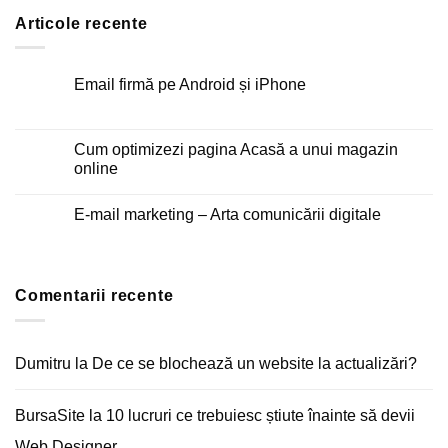
Articole recente
Email firmă pe Android și iPhone
Niciun
comentariu
la
Email
Cum optimizezi pagina Acasă a unui magazin
firmă
online
pe
Android
Niciun
și
comentariu
iPhone
E-mail marketing – Arta comunicării digitale
la
Cum
Niciun
optimizezi
comentariu
pagina
la
Acasă
E-
a
mail
unui
Comentarii recente
marketing
magazin
–
online
Arta
comunicării
digitale
Dumitru
la
De ce se blochează un website la actualizări?
BursaSite
la
10 lucruri ce trebuiesc știute înainte să devii
Web Designer