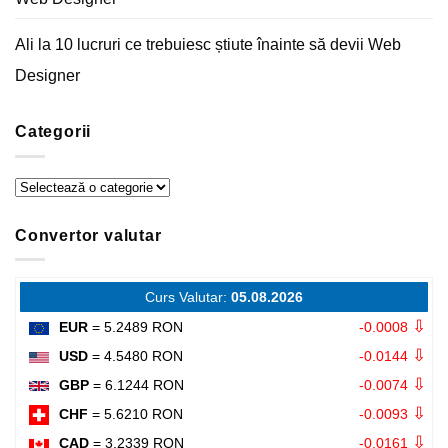
Ali
la
10 lucruri ce trebuiesc știute înainte să devii Web
Designer
Categorii
Categorii
Convertor valutar
Curs Valutar:
05.08.2026
⇩
EUR
= 5.2489 RON
-0.0008
⇩
USD
= 4.5480 RON
-0.0144
⇩
GBP
= 6.1244 RON
-0.0074
⇩
CHF
= 5.6210 RON
-0.0093
⇩
CAD
= 3.2339 RON
-0.0161