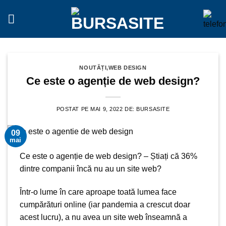
Sari
la
conținut
NOUTĂȚI
,
WEB DESIGN
Ce este o agenție de web design?
POSTAT PE
MAI 9, 2022
DE:
BURSASITE
09
mai
Ce este
o agenție de web design
? – Știați că 36%
dintre companii încă nu au un
site web
?
Într-o lume în care aproape toată lumea face
cumpărături online
(iar pandemia a crescut doar
acest lucru), a nu avea
un site web
înseamnă a