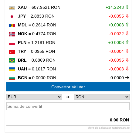
⇧
XAU
= 607.9521 RON
+14.2243
⇩
JPY
= 2.8833 RON
-0.0055
⇧
MDL
= 0.2614 RON
+0.0003
⇩
NOK
= 0.4774 RON
-0.0022
⇧
PLN
= 1.2181 RON
+0.0008
⇩
TRY
= 0.0955 RON
-0.0004
⇩
BRL
= 0.8869 RON
-0.0095
⇩
UAH
= 0.1017 RON
-0.0003
➔
BGN
= 0.0000 RON
0.0000
Convertor Valutar
➔
0.00 RON
oferit de
calculator-rambursare.ro