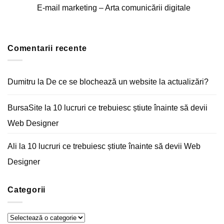
comentariu
iPhone
E-mail marketing – Arta comunicării digitale
la
Cum
Niciun
optimizezi
comentariu
pagina
la
Acasă
E-
a
mail
unui
Comentarii recente
marketing
magazin
–
online
Arta
comunicării
digitale
Dumitru
la
De ce se blochează un website la actualizări?
BursaSite
la
10 lucruri ce trebuiesc știute înainte să devii
Web Designer
Ali
la
10 lucruri ce trebuiesc știute înainte să devii Web
Designer
Categorii
Categorii