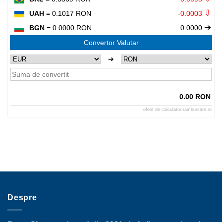
⇩
UAH
= 0.1017 RON
-0.0003
➔
BGN
= 0.0000 RON
0.0000
Convertor Valutar
➔
0.00 RON
oferit de
calculator-rambursare.ro
Despre