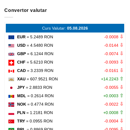
Convertor valutar
Curs Valutar:
05.08.2026
⇩
EUR
= 5.2489 RON
-0.0008
⇩
USD
= 4.5480 RON
-0.0144
⇩
GBP
= 6.1244 RON
-0.0074
⇩
CHF
= 5.6210 RON
-0.0093
⇩
CAD
= 3.2339 RON
-0.0161
⇧
XAU
= 607.9521 RON
+14.2243
⇩
JPY
= 2.8833 RON
-0.0055
⇧
MDL
= 0.2614 RON
+0.0003
⇩
NOK
= 0.4774 RON
-0.0022
⇧
PLN
= 1.2181 RON
+0.0008
⇩
TRY
= 0.0955 RON
-0.0004
⇩
BRL
= 0.8869 RON
-0.0095