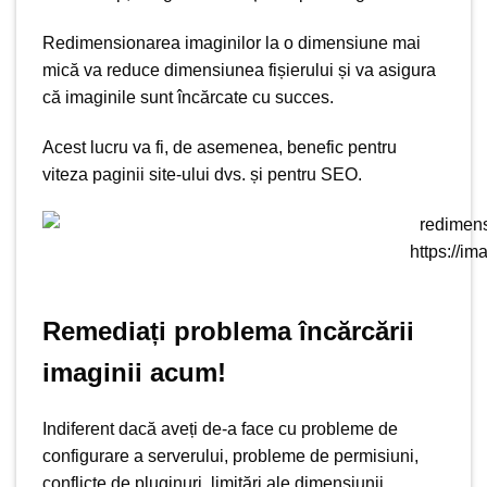
Redimensionarea imaginilor la o dimensiune mai
mică va reduce dimensiunea fișierului și va asigura
că imaginile sunt încărcate cu succes.
Acest lucru va fi, de asemenea, benefic pentru
viteza paginii site-ului dvs. și pentru SEO.
https://im
Remediați problema încărcării
imaginii acum!
Indiferent dacă aveți de-a face cu probleme de
configurare a serverului, probleme de permisiuni,
conflicte de pluginuri, limitări ale dimensiunii