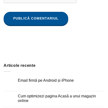
Articole recente
Email firmă pe Android și iPhone
Niciun
comentariu
la
Email
Cum optimizezi pagina Acasă a unui magazin
firmă
online
pe
Android
Niciun
și