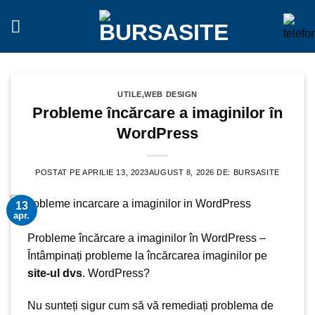
Sari
la
conținut
UTILE
,
WEB DESIGN
Probleme încărcare a imaginilor în
WordPress
POSTAT PE
APRILIE 13, 2023
AUGUST 8, 2026
DE:
BURSASITE
13
apr.
Probleme încărcare a imaginilor în
WordPress
–
Întâmpinați probleme la încărcarea
imaginilor
pe
site-ul dvs
. WordPress?
Nu sunteți sigur cum să vă remediați problema de