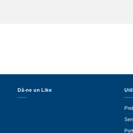
Dă-ne un Like
Uti
Preț
Serv
Port