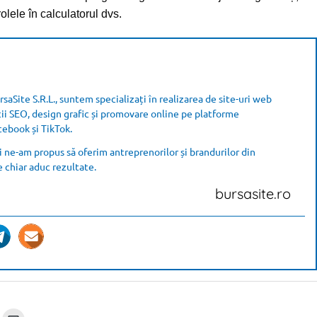
rolele în calculatorul dvs.
saSite S.R.L., suntem specializați în realizarea de site-uri web
cii SEO, design grafic și promovare online pe platforme
ebook și TikTok.
 ne-am propus să oferim antreprenorilor și brandurilor din
e chiar aduc rezultate.
bursasite.ro