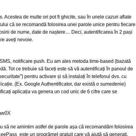
 Acestea de multe ori pot fi ghicite, sau în unele cazuri aflate
ptului că se recomandă folosirea unei parole unice pentru fiecare
olosirii de nume, date de naștere… Deci, autentificarea în 2 pași
re aveți nevoie.
 SMS, notificare push. Eu am ales metoda time-based (bazată
ă. Tot ce trebuie să faceți este să vă autentificați în panoul de
curitate”) pentru activare și să instalați în telefonul dvs. cu
cație. (Ex. Google Authentificator, dar există o sumedenie)
ificați aplicația va genera un cod unic de 6 cifre care se
Jaw0X
reu să ne amintim astfel de parole așa că recomandăm folosirea
KeePass
este un progrămel gratuit care vă ajută să generați,