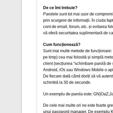
De ce îmi trebuie?
Parolele sunt tot mai ușor de compromis.
prin scurgere de informații. în ciuda fa
cont de email, forum, etc. și evitarea f
vă oferă securitatea suplimentară de ca
Cum funcționează?
Sunt mai multe metode de funcționare:
pe timp) cea mai folosită și simplă metod
client (secțiunea “schimbare parolă de se
Android, iOs sau Windows Mobile o apli
De fiecare dată când doriți să vă autent
schimbă la 30 de secunde.
Un exemplu de parola este: GN}OaZ;
De cele mai multe ori ne este foarte g
unui password manager. De exemplu