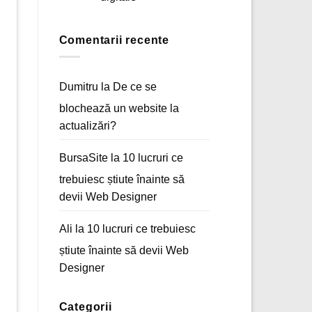
Acasă
Niciun
a
comentariu
unui
la
magazin
E-
Comentarii recente
online
mail
marketing
–
Arta
comunicării
Dumitru
la
De ce se
digitale
blochează un website la
actualizări?
BursaSite
la
10 lucruri ce
trebuiesc știute înainte să
devii Web Designer
Ali
la
10 lucruri ce trebuiesc
știute înainte să devii Web
Designer
Categorii