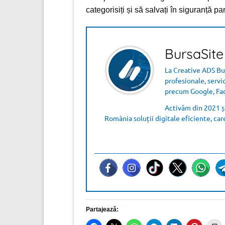
categorisiți și să salvați în siguranță pa
BursaSite
La Creative ADS Bur
profesionale, servi
precum Google, Fac
Activăm din 2021 și
România soluții digitale eficiente, car
Partajează: