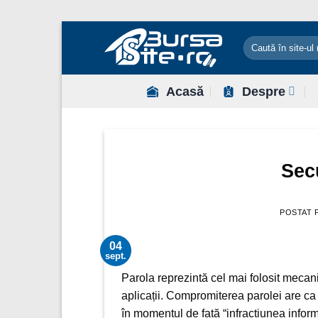
Sari
la
conținut
Acasă
Despre
Sec
POSTAT 
04
sept.
Parola reprezintă cel mai folosit mecanis
aplicații. Compromiterea parolei are ca e
în momentul de față “infracțiunea infor