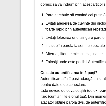
doresc să vă îndrum prin acest articol s
Parola trebuie să conțină cel puțin 8
Evitați alegerea de cuvinte din dicți
foarte rapid prin autentificări repetat
Evitați folosirea unei singure parole
Include în parola ta semne speciale
Alternați literele mici cu majuscule
Folosiți unde este posibil Autentifica
Ce este autentificarea în 2 pași?
Autentificarea în 2 pași adaugă un strat
pentru datele de conectare.
Este nevoie de ceva ce știți (de ex:
par
fizic (cum ar fi telefonul tău). Din mom
atacator obține parola dvs. de autentifi