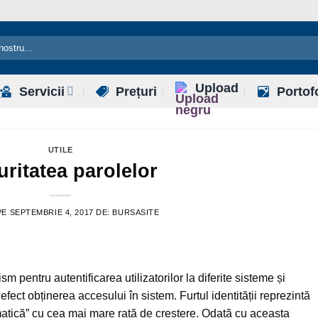
Upload
Servicii
Prețuri
Portof
UTILE
uritatea parolelor
PE
SEPTEMBRIE 4, 2017
DE:
BURSASITE
m pentru autentificarea utilizatorilor la diferite sisteme și
fect obținerea accesului în sistem. Furtul identității reprezintă
matică” cu cea mai mare rată de creștere. Odată cu aceasta