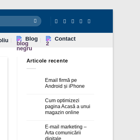
Blog
Contact
oliu
Articole recente
Email firmă pe
Android și iPhone
Niciun
comentariu
Cum optimizezi
la
Email
pagina Acasă a unui
firmă
magazin online
pe
Android
Niciun
și
comentariu
iPhone
E-mail marketing –
la
Cum
Arta comunicării
optimizezi
digitale
pagina