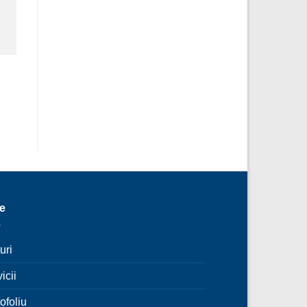
le
uri
icii
ofoliu