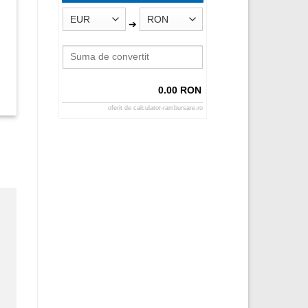
➔
0.00 RON
oferit de
calculator-rambursare.ro