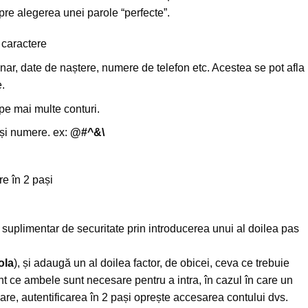
pre alegerea unei parole “perfecte”.
 caractere
onar, date de naștere, numere de telefon etc. Acestea se pot afla
e.
 pe mai multe conturi.
 și numere. ex:
@#^&\
re în 2 pași
 suplimentar de securitate prin introducerea unui al doilea pas
ola
), și adaugă un al doilea factor, de obicei, ceva ce trebuie
ent ce ambele sunt necesare pentru a intra, în cazul în care un
care, autentificarea în 2 pași oprește accesarea contului dvs.