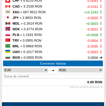
⇩
CHF
= 5.6210 RON
-0.0093
⇩
CAD
= 3.2339 RON
-0.0161
⇧
XAU
= 607.9521 RON
+14.2243
⇩
JPY
= 2.8833 RON
-0.0055
⇧
MDL
= 0.2614 RON
+0.0003
⇩
NOK
= 0.4774 RON
-0.0022
⇧
PLN
= 1.2181 RON
+0.0008
⇩
TRY
= 0.0955 RON
-0.0004
⇩
BRL
= 0.8869 RON
-0.0095
⇩
UAH
= 0.1017 RON
-0.0003
➔
BGN
= 0.0000 RON
0.0000
Convertor Valutar
➔
0.00 RON
oferit de
calculator-rambursare.ro