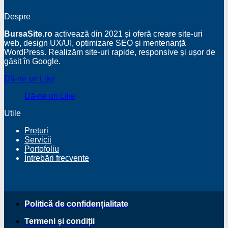
Despre
BursaSite.ro
activează din 2021 și oferă creare site-uri
web, design UX/UI, optimizare SEO și mentenanță
WordPress. Realizăm site-uri rapide, responsive și ușor de
găsit în Google.
Dă-ne un Like
Dă-ne un Like
Utile
Prețuri
Servicii
Portofoliu
Întrebări frecvente
Politică de confidențialitate
Termeni și condiții