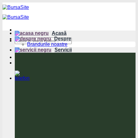
Sari
la
conținut
Acasă
Despre
Brandurile noastre
Servicii