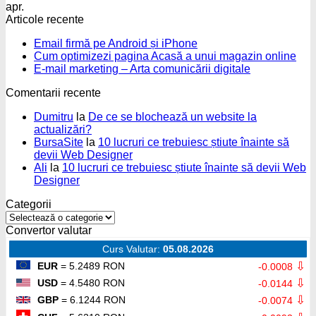
apr.
Articole recente
Niciun
Email firmă pe Android și iPhone
comentariu
Nic
Cum optimizezi pagina Acasă a unui magazin online
la
Niciun
com
E-mail marketing – Arta comunicării digitale
Email
la
comentariu
Comentarii recente
firmă
la
Cu
pe
E-
opti
Dumitru
la
De ce se blochează un website la
Android
mail
pag
actualizări?
și
marketing
Aca
BursaSite
la
10 lucruri ce trebuiesc știute înainte să
iPhone
–
a
devii Web Designer
Arta
unu
Ali
la
10 lucruri ce trebuiesc știute înainte să devii Web
comunicării
mag
Designer
digitale
onli
Categorii
Categorii
Convertor valutar
Curs Valutar:
05.08.2026
⇩
EUR
= 5.2489 RON
-0.0008
⇩
USD
= 4.5480 RON
-0.0144
⇩
GBP
= 6.1244 RON
-0.0074