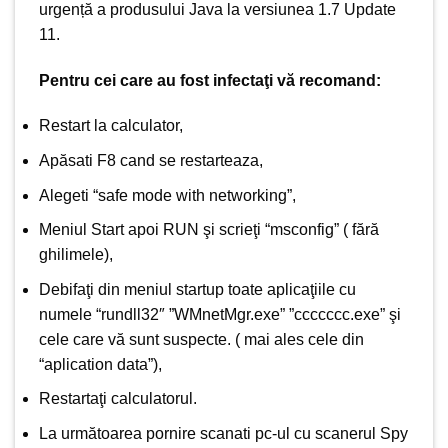
urgență a produsului
Java la versiunea 1.7 Update
11
.
Pentru cei care au fost infectaţi vă recomand:
Restart la calculator,
Apăsati F8 cand se restarteaza,
Alegeti “safe mode with networking”,
Meniul Start apoi RUN şi scrieţi “msconfig” ( fără
ghilimele),
Debifaţi din meniul startup toate aplicaţiile cu
numele “rundll32″ ”
WMnetMgr.exe
” ”
ccccccc.exe
” şi
cele care vă sunt suspecte. ( mai ales cele din
“aplication data”),
Restartaţi calculatorul.
La următoarea pornire scanati pc-ul cu scanerul
Spy