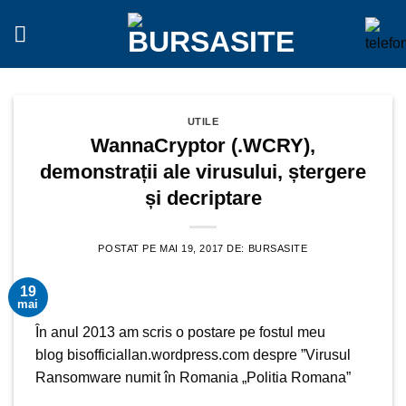
Sari
la
conținut
UTILE
WannaCryptor (.WCRY),
demonstrații ale virusului, ștergere
și decriptare
POSTAT PE
MAI 19, 2017
DE:
BURSASITE
19
mai
În anul 2013 am scris o postare pe fostul meu
blog bisofficiallan.wordpress.com despre ”Virusul
Ransomware numit în Romania „Politia Romana”