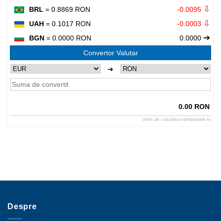
⇩
BRL
= 0.8869 RON
-0.0095
⇩
UAH
= 0.1017 RON
-0.0003
➔
BGN
= 0.0000 RON
0.0000
Convertor Valutar
➔
0.00 RON
oferit de
calculator-rambursare.ro
Despre