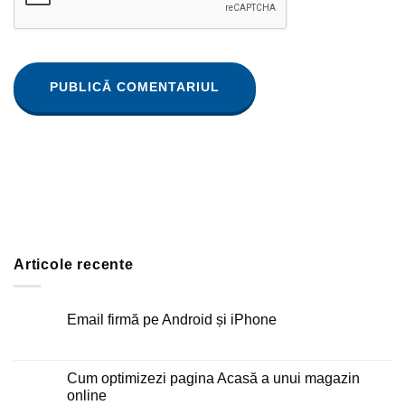
Articole recente
Email firmă pe Android și iPhone
Niciun
comentariu
la
Email
Cum optimizezi pagina Acasă a unui magazin
firmă
online
pe