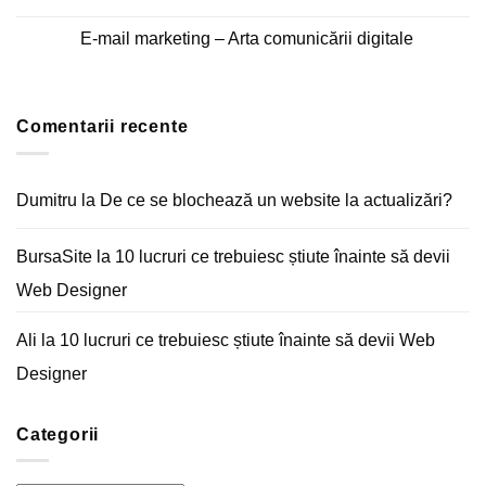
Android
Niciun
și
comentariu
iPhone
E-mail marketing – Arta comunicării digitale
la
Cum
Niciun
optimizezi
comentariu
pagina
la
Acasă
E-
a
mail
unui
Comentarii recente
marketing
magazin
–
online
Arta
comunicării
digitale
Dumitru
la
De ce se blochează un website la actualizări?
BursaSite
la
10 lucruri ce trebuiesc știute înainte să devii
Web Designer
Ali
la
10 lucruri ce trebuiesc știute înainte să devii Web
Designer
Categorii