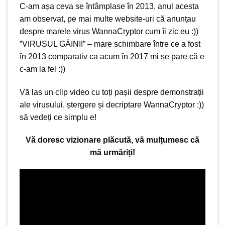
C-am așa ceva se întâmplase în 2013, anul acesta
am observat, pe mai multe website-uri că anunțau
despre marele virus WannaCryptor cum îi zic eu :))
”VIRUSUL GĂINII” – mare schimbare între ce a fost
în 2013 comparativ ca acum în 2017 mi se pare că e
c-am la fel :))
Vă las un clip video cu toți pașii despre demonstrații
ale virusului, ștergere și decriptare WannaCryptor :))
să vedeți ce simplu e!
Vă doresc vizionare plăcută, vă mulțumesc că
mă urmăriți!