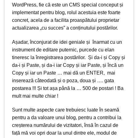
WordPress, fie că este un CMS special conceput și
implementat pentru blog, rolul acestuia este foarte
concret, acela de a facilita proaspătului proprietar
actualizarea „cu succes” a conținutului postărilor.
Așadar, înconjurat de idei geniale și înarmat cu un
instrument de editare puternic, purcede cu elan
tineresc la înregistrarea postărilor. Și da-i și Copy și
da-i și Paste, și da-i iar Copy și iar Paste, și încă un
Copy și iar un Paste … mai dă un ENTER, mai
inserează câteodată și o poza, doua și …. gata
postarea !!! Și tot așa până la … 500 de postari ! Ba
mult mai multe chiar !
Sunt multe aspecte care trebuiesc luate în seamă
pentru a da valoare unui blog, pentru a contribui la
creșterea numărului de vizitatori, însă în cazul de
față mă voi opri doar la unul dintre ele, modul de