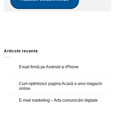
Articole recente
Email firmă pe Android și iPhone
Niciun
comentariu
la
Email
Cum optimizezi pagina Acasă a unui magazin
firmă
online
pe
Android
Niciun
și
comentariu
iPhone
E-mail marketing – Arta comunicării digitale
la
Cum
Niciun
optimizezi
comentariu
pagina
la
Acasă