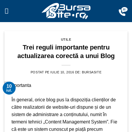
Sari
la
conținut
UTILE
Trei reguli importante pentru
actualizarea corectă a unui Blog
POSTAT PE
IULIE 10, 2016
DE:
BURSASITE
10
iul.
În general, orice
blog
pus la dispoziția clienților de
către realizatorii de website-uri dispune și de un
sistem de administrare a conținutului, numit în
termeni tehnici „Content Management System”. Fie
că este un sistem cunoscut pe piață precum