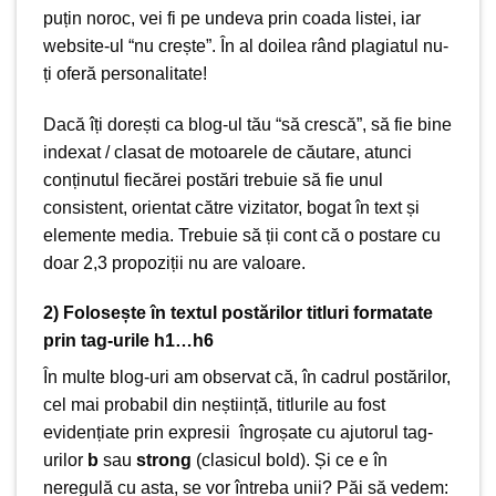
puțin noroc, vei fi pe undeva prin coada listei, iar
website-ul “nu crește”. În al doilea rând plagiatul nu-
ți oferă personalitate!
Dacă îți dorești ca blog-ul tău “să crescă”, să fie bine
indexat / clasat de motoarele de căutare, atunci
conținutul fiecărei postări trebuie să fie unul
consistent, orientat către vizitator, bogat în text și
elemente media. Trebuie să ții cont că o postare cu
doar 2,3 propoziții nu are valoare.
2) Folosește în textul postărilor titluri formatate
prin tag-urile h1…h6
În multe blog-uri am observat că, în cadrul postărilor,
cel mai probabil din neștiință, titlurile au fost
evidențiate prin expresii îngroșate cu ajutorul tag-
urilor
b
sau
strong
(clasicul bold). Și ce e în
neregulă cu asta, se vor întreba unii? Păi să vedem: