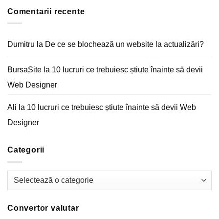
E-
a
mail
unui
Comentarii recente
marketing
magazin
–
online
Arta
comunicării
digitale
Dumitru
la
De ce se blochează un website la actualizări?
BursaSite
la
10 lucruri ce trebuiesc știute înainte să devii
Web Designer
Ali
la
10 lucruri ce trebuiesc știute înainte să devii Web
Designer
Categorii
Categorii
Convertor valutar