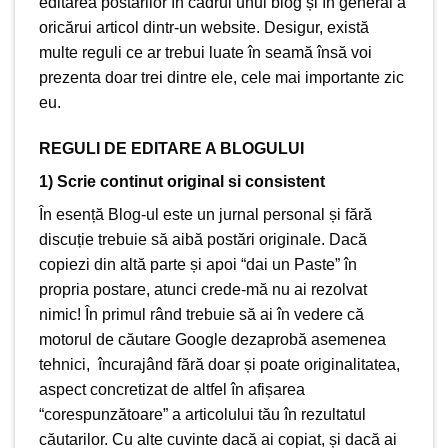
editarea postărilor în cadrul unui blog și în general a
oricărui articol dintr-un website. Desigur, există
multe reguli ce ar trebui luate în seamă însă voi
prezenta doar trei dintre ele, cele mai importante zic
eu.
REGULI DE EDITARE A BLOGULUI
1) Scrie continut original si consistent
În esență Blog-ul este un jurnal personal și fără
discuție trebuie să aibă postări originale. Dacă
copiezi din altă parte și apoi “dai un Paste” în
propria postare, atunci crede-mă nu ai rezolvat
nimic! În primul rând trebuie să ai în vedere că
motorul de căutare Google dezaprobă asemenea
tehnici, încurajând fără doar și poate originalitatea,
aspect concretizat de altfel în afișarea
“corespunzătoare” a articolului tău în rezultatul
căutarilor. Cu alte cuvinte dacă ai copiat, și dacă ai