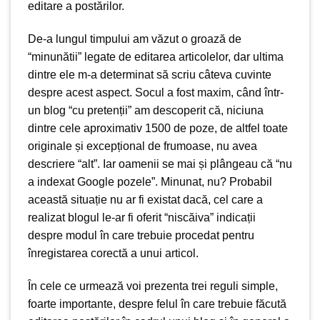
editare a postărilor.
De-a lungul timpului am văzut o groază de
“minunătii” legate de editarea articolelor, dar ultima
dintre ele m-a determinat să scriu câteva cuvinte
despre acest aspect. Socul a fost maxim, când într-
un blog “cu pretenții” am descoperit că, niciuna
dintre cele aproximativ 1500 de poze, de altfel toate
originale și excepțional de frumoase, nu avea
descriere “alt”. Iar oamenii se mai și plângeau că “nu
a indexat Google pozele”. Minunat, nu? Probabil
această situație nu ar fi existat dacă, cel care a
realizat blogul le-ar fi oferit “niscăiva” indicații
despre modul în care trebuie procedat pentru
înregistarea corectă a unui articol.
În cele ce urmează voi prezenta trei reguli simple,
foarte importante, despre felul în care trebuie făcută