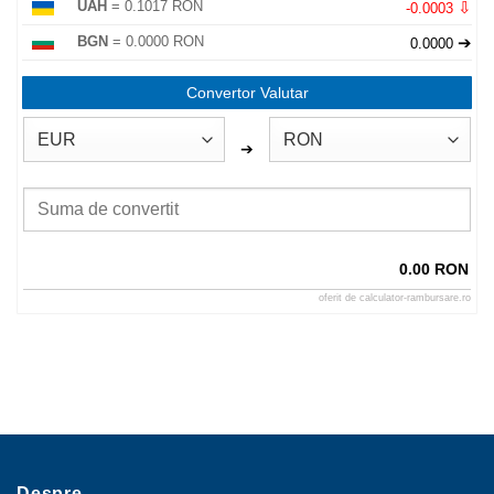
⇩
UAH
= 0.1017 RON
-0.0003
➔
BGN
= 0.0000 RON
0.0000
Convertor Valutar
➔
0.00 RON
oferit de
calculator-rambursare.ro
Despre