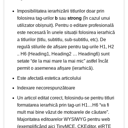
Imposibilitatea ierarhizării titlurilor doar prin
folosirea tag-urilor
b
sau
strong
(în cazul unui
utilizator obișnuit). Pentru o editare profesională
este necesară în unele situații folosirea ierarhică
a titlurilor (titlu, subtitlu, sub-subtitlu, etc). De
regulă stilurile de afișare pentru tag-urile H1, H2
.. H6 (Heading1, Heading2 … Heading6) sunt
setate “de la mai mare la mai mic” astfel încât
permit o asemenea afișare (ierarhică).
Este afectată estetica articolului
Indexare necorespunzătoare
Un articol editat corect, folosindu-se pentru titluri
formatarea ierarhică prin tag-uri H1…H6 “va fi
mult mai bine văzut de motoarele de căutare”.
Majoritatea editoarelor
WYSIWYG
pentru web
(exemplificând aici TinyMCE, CKEditor, elRTE