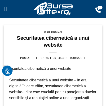
Sari
la
conținut
WEB DESIGN
Securitatea cibernetică a unui
website
POSTAT PE
FEBRUARIE 26, 2024
DE:
BURSASITE
26
feb.
Securitatea cibernetică
a unui website
– În era
digitală în care trăim,
securitatea cibernetică a
website-urilor este crucială
pentru protejarea datelor
sensibile și a reputației online a unei organizații.