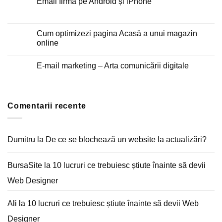
Email firmă pe Android și iPhone
Niciun
comentariu
la
Email
Cum optimizezi pagina Acasă a unui magazin
firmă
online
pe
Android
Niciun
și
comentariu
iPhone
E-mail marketing – Arta comunicării digitale
la
Cum
Niciun
optimizezi
comentariu
pagina
la
Acasă
E-
a
mail
unui
Comentarii recente
marketing
magazin
–
online
Arta
comunicării
digitale
Dumitru
la
De ce se blochează un website la actualizări?
BursaSite
la
10 lucruri ce trebuiesc știute înainte să devii
Web Designer
Ali
la
10 lucruri ce trebuiesc știute înainte să devii Web
Designer