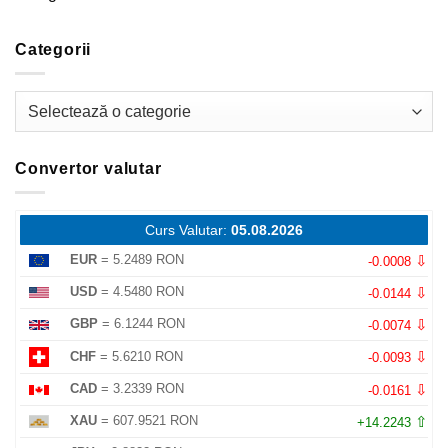
Categorii
Categorii
Convertor valutar
Curs Valutar:
05.08.2026
⇩
EUR
= 5.2489 RON
-0.0008
⇩
USD
= 4.5480 RON
-0.0144
⇩
GBP
= 6.1244 RON
-0.0074
⇩
CHF
= 5.6210 RON
-0.0093
⇩
CAD
= 3.2339 RON
-0.0161
⇧
XAU
= 607.9521 RON
+14.2243