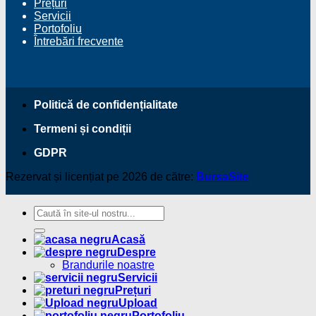
Prețuri
Servicii
Portofoliu
Întrebări frecvente
Politică de confidențialitate
Termeni și condiții
GDPR
Rezervat și licențiat pe 2026 de către:
BursaSite
Acasă
Despre
Brandurile noastre
Servicii
Prețuri
Upload
Portofoliu