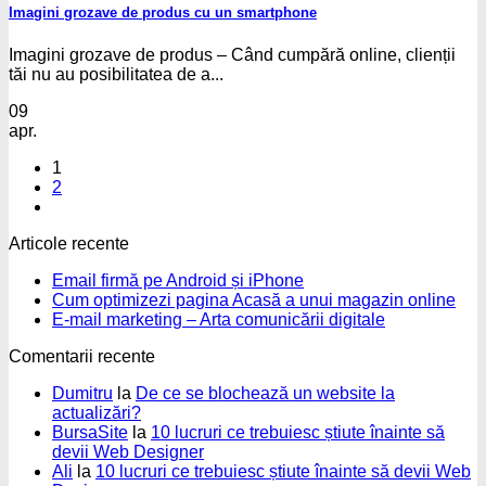
Imagini grozave de produs cu un smartphone
Imagini grozave de produs – Când cumpără online, clienții
tăi nu au posibilitatea de a...
09
apr.
1
2
Articole recente
Niciun
Email firmă pe Android și iPhone
comentariu
Nic
Cum optimizezi pagina Acasă a unui magazin online
la
Niciun
com
E-mail marketing – Arta comunicării digitale
Email
la
comentariu
Comentarii recente
firmă
la
Cu
pe
E-
opti
Dumitru
la
De ce se blochează un website la
Android
mail
pag
actualizări?
și
marketing
Aca
BursaSite
la
10 lucruri ce trebuiesc știute înainte să
iPhone
–
a
devii Web Designer
Arta
unu
Ali
la
10 lucruri ce trebuiesc știute înainte să devii Web
comunicării
mag