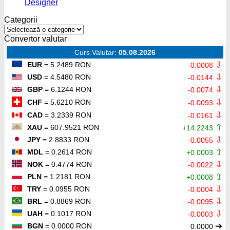
Designer
digitale
onli
Categorii
Categorii
Convertor valutar
Curs Valutar:
05.08.2026
⇩
EUR
= 5.2489 RON
-0.0008
⇩
USD
= 4.5480 RON
-0.0144
⇩
GBP
= 6.1244 RON
-0.0074
⇩
CHF
= 5.6210 RON
-0.0093
⇩
CAD
= 3.2339 RON
-0.0161
⇧
XAU
= 607.9521 RON
+14.2243
⇩
JPY
= 2.8833 RON
-0.0055
⇧
MDL
= 0.2614 RON
+0.0003
⇩
NOK
= 0.4774 RON
-0.0022
⇧
PLN
= 1.2181 RON
+0.0008
⇩
TRY
= 0.0955 RON
-0.0004
⇩
BRL
= 0.8869 RON
-0.0095
⇩
UAH
= 0.1017 RON
-0.0003
➔
BGN
= 0.0000 RON
0.0000