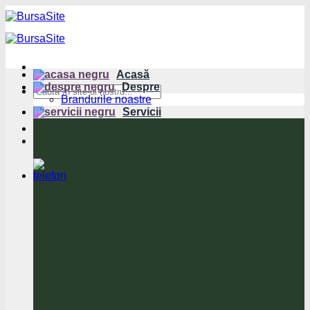
Sari
la
conținut
Acasă
Despre
Brandurile noastre
Servicii