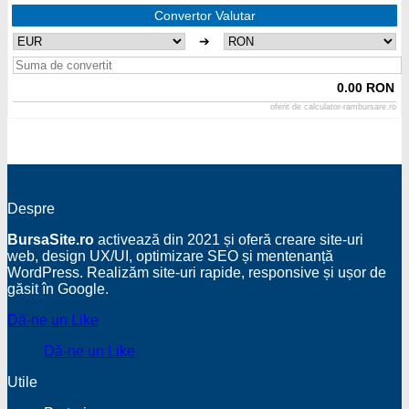
Convertor Valutar
➔
0.00 RON
oferit de
calculator-rambursare.ro
Despre
BursaSite.ro
activează din 2021 și oferă creare site-uri
web, design UX/UI, optimizare SEO și mentenanță
WordPress. Realizăm site-uri rapide, responsive și ușor de
găsit în Google.
Dă-ne un Like
Dă-ne un Like
Utile