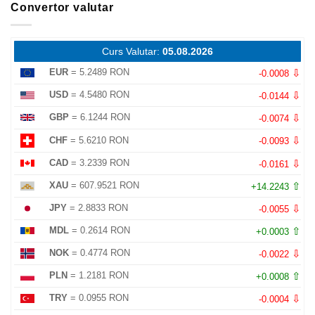
Convertor valutar
Curs Valutar:
05.08.2026
⇩
EUR
= 5.2489 RON
-0.0008
⇩
USD
= 4.5480 RON
-0.0144
⇩
GBP
= 6.1244 RON
-0.0074
⇩
CHF
= 5.6210 RON
-0.0093
⇩
CAD
= 3.2339 RON
-0.0161
⇧
XAU
= 607.9521 RON
+14.2243
⇩
JPY
= 2.8833 RON
-0.0055
⇧
MDL
= 0.2614 RON
+0.0003
⇩
NOK
= 0.4774 RON
-0.0022
⇧
PLN
= 1.2181 RON
+0.0008
⇩
TRY
= 0.0955 RON
-0.0004