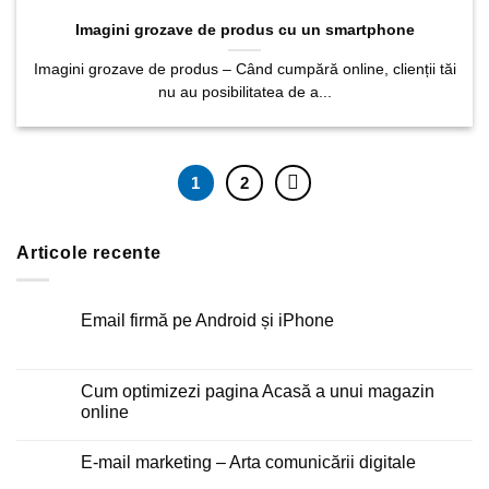
Imagini grozave de produs cu un smartphone
Imagini grozave de produs – Când cumpără online, clienții tăi
nu au posibilitatea de a...
1
2
Articole recente
Email firmă pe Android și iPhone
Niciun
comentariu
la
Email
Cum optimizezi pagina Acasă a unui magazin
firmă
online
pe
Android
Niciun
și
comentariu
iPhone
E-mail marketing – Arta comunicării digitale
la
Cum
Niciun