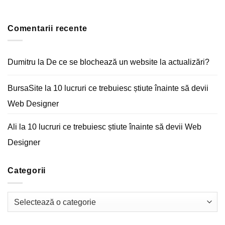
optimizezi
comentariu
pagina
la
Acasă
E-
a
mail
unui
Comentarii recente
marketing
magazin
–
online
Arta
comunicării
digitale
Dumitru
la
De ce se blochează un website la actualizări?
BursaSite
la
10 lucruri ce trebuiesc știute înainte să devii
Web Designer
Ali
la
10 lucruri ce trebuiesc știute înainte să devii Web
Designer
Categorii
Categorii