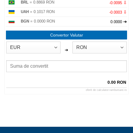
⇩
BRL
= 0.8869 RON
-0.0095
⇩
UAH
= 0.1017 RON
-0.0003
➔
BGN
= 0.0000 RON
0.0000
Convertor Valutar
➔
0.00 RON
oferit de
calculator-rambursare.ro